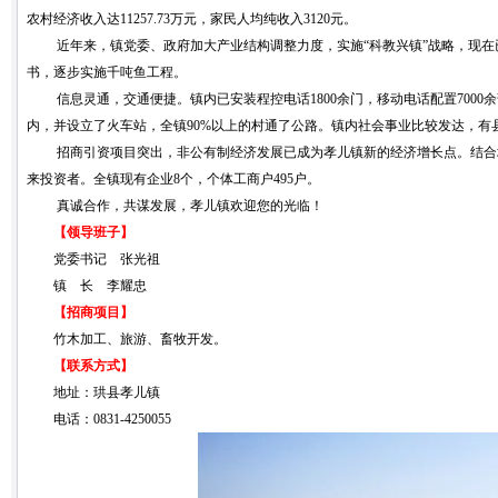
农村经济收入达
11257.73
万元，家民人均纯收入
3120
元。
近年来，镇党委、政府加大产业结构调整力度，实施“科教兴镇”战略，现
书，逐步实施千吨鱼工程。
信息灵通，交通便捷。镇内已安装程控电话
1800
余门，移动电话配置
7000
余
内，并设立了火车站，全镇
90%
以上的村通了公路。镇内社会事业比较发达，有
招商引资项目突出，非公有制经济发展已成为孝儿镇新的经济增长点。结合
来投资者。全镇现有企业
8
个，个体工商户
495
户。
真诚合作，共谋发展，孝儿镇欢迎您的光临！
【领导班子】
党委书记
张光祖
镇
长
李耀忠
【招商项目】
竹木加工、旅游、畜牧开发。
【联系方式】
地址：珙县孝儿镇
电话：
0831-4250055