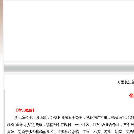
万里长江第
【孝儿概貌】
孝儿镇位于珙县西部，距珙县县城五十公里，地处南广河畔，幅员面积
74.3
就有“鱼米之乡”之美称，镇辖
24
个行政村，一个社区，
147
个农业合作社，三个居
充沛，适合于多种植物的生长，主要种植水稻、玉米、小麦、花生、油菜、蚕桑