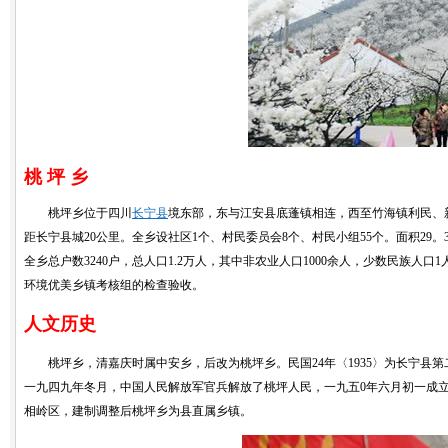
桃 坪 乡
桃坪乡位于四川
长宁县
境东部，东与江安县底蓬镇相连，西至竹海镇利民、
距长宁县城20公里。全乡设社区1个、村民委员会8个、村民小组55个。面积29。3平方
全乡总户数3240户，总人口1.2万人，其中非农业人口1000余人，少数民族人口1人
环境优美乡镇考核组的检查验收。
人文历史
桃坪乡，清嘉庆时属中安乡，后改为桃坪乡。民国24年〈1935〉为长宁县
一九四九年冬月，中国人民解放军官兵解放了桃坪人民，一九五0年六月初一成
相岭区，建制调整后桃坪乡为县直属乡镇。