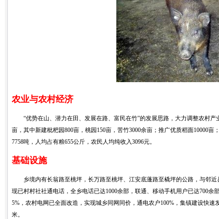
农业与农村经济
“优势在山、潜力在田、发展在路、富民在竹”的发展思路，大力调整农村产业结
亩，其中新建枇杷园800亩，桃园150亩，苦竹3000余亩；推广优质稻面10000
7758吨，人均占有粮655公斤，农民人均纯收入3096元。
基础设施
乡境内有长翁路至桃坪，长万路至桃坪、江安底蓬路至橇坪的公路，与邻近县乡镇
现已村村社社通电话，全乡电话已达1000余部，联通、移动手机用户已达700余部
5%，农村电网已全面改造，实现城乡同网同价，通电农户100%，集镇建设快速发展，1
米。