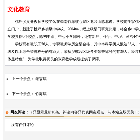
文化教育
桃坪乡义务教育学校坐落在蜀南竹海核心景区龙吟山脉北麓。学校前生翁桃小学，始建
立门户，新建了桃坪乡初级中学校。2004年，经上级部门研究决定，将全乡中
学校共辖6个校点，除初中部、中心小学部外，还有新坪、什字、中坝、民治4个村
学校现有教职工56人，专职教师学历全部合格，其中本科学历人数达35人，专
级及以上综合荣誉称号的有28人，荣获乡或片区级各类荣誉称号的有39人。经
体显特色”，为学校取得优良的教育教学成绩提供了保障。
上一个景点：
老翁镇
下一个景点：
竹海镇
网友评论：
（只显示最新10条。评论内容只代表网友观点，与本站立场无关！
没有任何评论