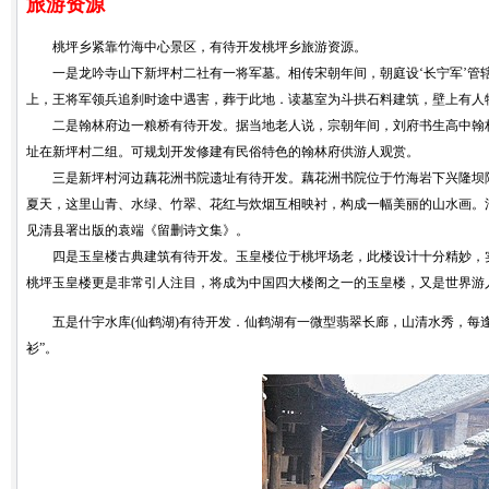
旅游资源
桃坪乡紧靠竹海中心景区，有待开发桃坪乡旅游资源。
一是龙吟寺山下新坪村二社有一将军墓。相传宋朝年间，朝庭设‘长宁军’管辖
上，王将军领兵追刹时途中遇害，葬于此地．读墓室为斗拱石料建筑，壁上有人
二是翰林府边一粮桥有待开发。据当地老人说，宗朝年间，刘府书生高中翰林
址在新坪村二组。可规划开发修建有民俗特色的翰林府供游人观赏。
三是新坪村河边藕花洲书院遗址有待开发。藕花洲书院位于竹海岩下兴隆坝隔
夏天，这里山青、水绿、竹翠、花红与炊烟互相映衬，构成一幅美丽的山水画。
见清县署出版的袁端《留删诗文集》。
四是玉皇楼古典建筑有待开发。玉皇楼位于桃坪场老，此楼设计十分精妙，实属
桃坪玉皇楼更是非常引人注目，将成为中国四大楼阁之一的玉皇楼，又是世界游
五是什宇水库(仙鹤湖)有待开发．仙鹤湖有一微型翡翠长廊，山清水秀，每逢
衫”。