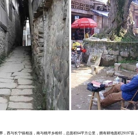
，西与长宁镇相连，南与桃坪乡相邻，总面积64平方公里，拥有耕地面积29197亩，其中