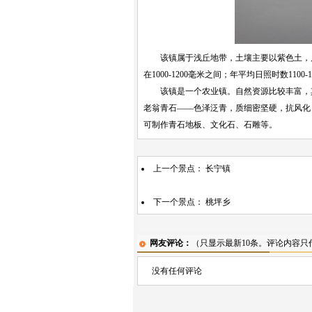
该镇属于浅丘地带，土壤主要以紫色土，属于
在1000-1200毫米之间；年平均日照时数1100-
该镇是一个农业镇。自然资源比较丰富，其
老翁青石——色泽泛青，质细密坚硬，抗风化
可制作青石地板、文化石、石雕等。
上一个景点：
长宁镇
下一个景点：
桃坪乡
网友评论：
（只显示最新10条。评论内容
没有任何评论