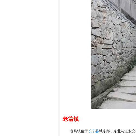
老翁镇
老翁镇位于
长宁县
城东部，东北与江安交界