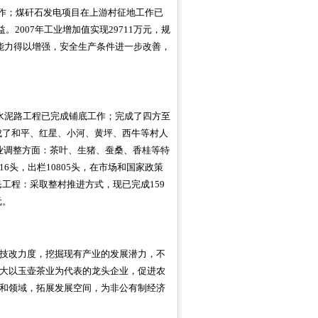
工作；煤矸石发电项目在上游村征地工作已
2007年工业增加值实现29711万元，规
竞争能力得以增强，安全生产条件进一步改善，
里水泥路工程已完成铺底工作；完成了四方至
成了和平、红星、小河、黄坪、西牛等村人
产业调整方面：茶叶、生猪、蚕桑、香桂等特
6头，出栏10805头，在市场和国家政策
民工程：采取整村推进方式，现已完成159
元。
技改力度，挖掘现有产业的发展潜力，不
大以玉壶茶业为代表的龙头企业，促进农
和领域，拓展发展空间，为非公有制经济