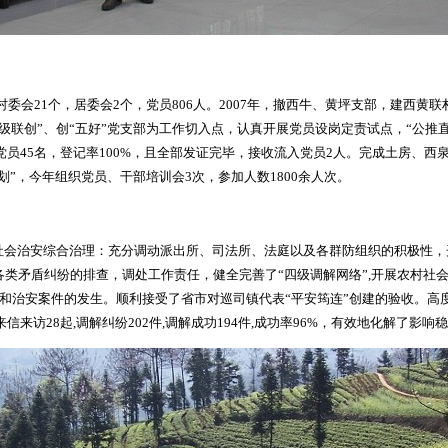
中村委会21个，居委会2个，党员806人。2007年，撤西牛、黄坪支部，建西
级联创”、创“五好”党支部为工作切入点，认真开展党员设岗定责试点，“公推直
动党员45名，登记率100%，且全部发证完毕，接收流入党员2人。完成土房、
划”，今年组织党员、干部培训会3次，参加人数1800余人次。
强社会治安综合治理：充分调动派出所、司法所、法庭以及各群防组织的积极性
类矛盾纠纷的排查，调处工作责任，健全完善了“四级调解网络”,开展农村社会治
案件和治安案件的发生。顺利接受了省市对巡司镇代表“平安筠连”创建的验收。
信来访28起,调解纠纷202件,调解成功194件,成功率96%，有效地化解了影