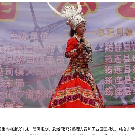
司重点镇建设详规、管网规划、及巡司河沿整理方案和工业园区规划。结合实际