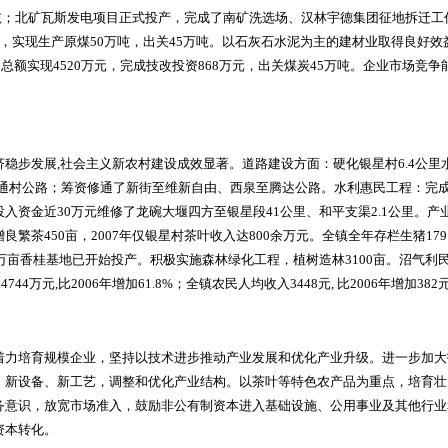
8万吨；北矿瓦斯发电项目正式投产，完成了南矿洗选场、汉林宇德集团征地拆迁
实现生产原煤50万吨，出关45万吨。以石灰石水泥为主的建材业取得良好效益。
润总额实现4520万元，完成技改投资868万元，出关煤炭45万吨。企业市场
稳步发展,社会主义新农村建设成效显著。道路建设方面：硬化银星村6.4公
里通村公路；筹资修通了新街至维新自由、西泉至腾达公路。水利惠民工程：完
入资金近30万元维修了龙碗大堰四方至银星段41公里、和平支渠2.1公里。
茶450亩，2007年仅银星村茶叶收入达800余万元。全镇全年存栏生猪1791
。万亩香桂基地已开始投产。积极实施森林绿化工程，植树造林3100亩。沼气利
44万元,比2006年增加61.8%；全镇农民人均收入3448元, 比2006年增加382
着力培育规模企业，坚持以技术进步推动产业发展和优化产业升级。进一步加大
、新设备、新工艺，调整和优化产业结构。以茶叶等特色农产品为重点，培育壮
务意识，放宽市场准入，鼓励非公有制资本进入基础设施、公用事业及其他行业
资本转化。