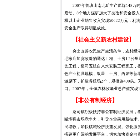
2007年鲁班山南北矿生产原煤14
启动。8个地方煤矿加大了技改和安全投入，
模以上企业销售收入实现50622万元，利
安全生产取得明显成效。
【社会主义新农村建设】
突出改善农民生产生活条件，农村经济
毛家店加宽改造的通达工程、土房1.2公
饮工程，巡司五组自来水安装工程完工，投
色产业初具规模，银星、土房、西泉等新增良繁
激励下，扩建养殖场2个，规模达400头
口。2007年，全镇农林牧渔业总产值实现147
【非公有制经济】
巡司镇积极扶持非公有制经济发展，
断增强市场竞争力，引导企业采用新技术
民增收，加快镇域经济快速发展。强化服
搭建更广阔的发展平台，切实加快资金向