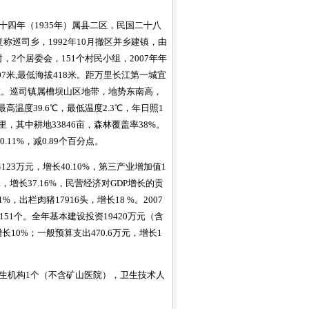
四年（1935年）属县二区，民国二十八
称巡司乡，1992年10月撤区并乡建镇，由
2个居委会，151个村民小组，2007年年
海拔707米,最低海拔418米。距万里长江第一城宜
在。巡司镇属槽坝山区地带，地势东南高，
度39.6℃，最低温度2.3℃，年日照1
公里，其中耕地33846亩，森林覆盖率38%。
.11%，减0.89个百分点。
123万元，增长40.10%，第三产业增加值1
万元，增长37.16%，民营经济对GDP增长的贡
%，出栏肉猪17916头，增长18 %。2007
151个。全年基本建设投资19420万元（含
长10%；一般预算支出470.6万元，增长1
。有卫生机构1个（不含矿山医院），卫生技术人