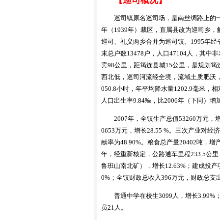
【
巡司
概况】
巡司镇原名巡司场，是南丝绸路上的一
年（1939年）裁区，直属县改为巡司乡，
巡司、礼义两乡合并为巡司镇。1995年经
末总户数13478户，人口47104人，其中非农
宾98公里，距筠连县城15公里，是规划
西北低，巡司河流经全境，流域土质肥沃，中
050.8小时，年平均降水量1202.9毫米
人口出生率9.84‰，比2006年（下同）增加
2007年，全镇生产总值53260万元，
0653万元，增长28.55 %。三次产业对经济
献率为48.90%。粮食总产量20402吨，增产
年，经重新核定，公路通车里程233.5公里
鲁班山南北矿），增长12.63%；建成投产
0%；全镇财政总收入396万元，财政总支出
普通中学在校生3099人，增长3.99
员21人。