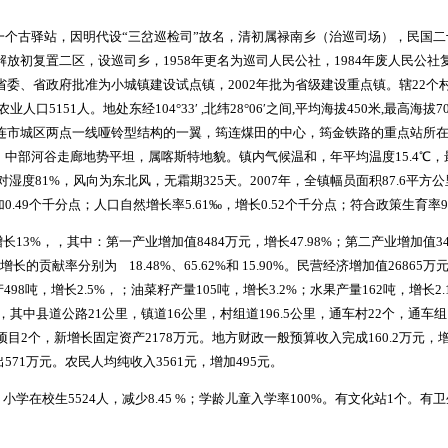
个古驿站，因明代设“三岔巡检司”故名，清初属禄南乡（治巡司场），民国二十
解放初复置二区，设巡司乡，1958年更名为巡司人民公社，1984年废人民公社复
省委、省政府批准为小城镇建设试点镇，2002年批为省级建设重点镇。辖22个村，
业人口5151人。地处东经104°33′ ,北纬28°06′之间,平均海拔450米,最高
筠连市城区两点一线哑铃型结构的一翼，筠连煤田的中心，筠金铁路的重点站所
部河谷走廊地势平坦，属喀斯特地貌。镇内气候温和，年平均温度15.4℃，最高温
，相对湿度81%，风向为东北风，无霜期325天。2007年，全镇幅员面积87.6平方
0.49个千分点；人口自然增长率5.61‰，增长0.52个千分点；符合政策生育率90
增长13%，，其中：第一产业增加值8484万元，增长47.98%；第二产业增加值34
增长的贡献率分别为 18.48%、65.62%和 15.90%。民营经济增加值26865
498吨，增长2.5%，；油菜籽产量105吨，增长3.2%；水果产量162吨，增长2.1
，其中县道公路21公里，镇道16公里，村组道196.5公里，通车村22个，通车组
项目2个，新增长固定资产2178万元。地方财政一般预算收入完成160.2万元，增
571万元。农民人均纯收入3561元，增加495元。
%；小学在校生5524人，减少8.45 %；学龄儿童入学率100%。有文化站1个