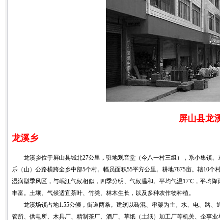
屏山县龙
龙溪乡
龙溪乡位于屏山县城北27公里，驻地观音堂（今八一村三组），系小集镇。
乐（山）公路横跨全乡中部5个村。幅员面积55平方公里。耕地7875亩。辖10个村，
湿润型季风区，与岷江气候相似，四季分明、气候温和。平均气温17℃，平均降雨量1
丰富。土壤、气候适宜茶叶、竹类、林木生长，以及多种农作物种植。
龙溪场镇占地1.55公倾，街道两条。建筑以砖混、串架为主。水、电、路、
管所、供电所、木具厂、精制茶厂、酒厂、草纸（土纸）加工厂等机关、企事业