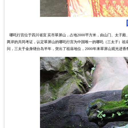
哪吒行宫位于四川省宜 宾市翠屏山，占地2000平方米，由山门、太子
两岸的共同考证，认定翠屏山的哪吒行宫为中国唯一的哪吒（三太子）祖庙
问，三太于金身绕台岛半年，突出了祖庙地位，2000年来翠屏山观光进香