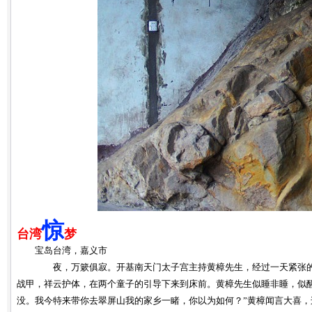
惊
台湾
梦
宝岛台湾，嘉义市
夜，万簌俱寂。开基南天门太子宫主持黄樟先生，经过一天紧张的忙
战甲，祥云护体，在两个童子的引导下来到床前。黄樟先生似睡非睡，似
没。我今特来带你去翠屏山我的家乡一睹，你以为如何？”黄樟闻言大喜，