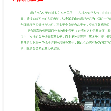
哪吒行宫位于四川省宜 宾市翠屏山，占地2000平方米，由
园。通过海峡两岸的共同考证，认定翠屏山的哪吒行宫为中国唯一的哪
年哪吒行宫应邀赴台访问，三太于金身绕台岛半年，突出了祖庙地位，2
据台湾宗教管理部门公布的统计资料：台湾有各种宗教寺庙，教堂约两
以主、次神的关系供奉着三太子，而主把神是哪吁（三太子）即中擅元帅
祭拜的台胞有一习俗就是要连续进香三年，因此在台湾有较为固定的
洞、陈塘关等多处三太子足迹。