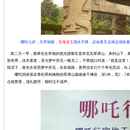
哪吒七岁，天旱地裂，
东海龙王
滴水不降，还命夜叉去海边强抢童
第二天一早，黄樟先生率领的观光团驱车直奔宜宾翠屏山。来到山下，黄
形奇秀，佳木葱笼，竟与梦中所见一般无二，不禁脱口叫道：“就是这里！
情况下，黄先生依照梦中所见，在前领路，善男信女们个个争先恐后，向
哪吒洞座落在青松翠柏掩映的翠屏山巅南缘千佛岩，深5米，宽2．7米
点烛焚香，顶礼膜拜，顿时泣不成声。