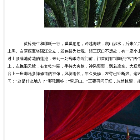
黄樟先生和哪吒一行，飘飘忽忽，跨越海峡，爬山涉水，后来又共乘
上黑、白两座宝塔隔江耸立，景色甚为壮观。距三汊口不远处，有一座小
过山腰满池荷花的莲池，来到一处巍峨寺院门前，门首刻有“哪吒行宫”四
上，左挽混天绫，右套乾坤圈，手持火尖枪，神采奕奕，飘若凌空。大殿后
台上一座哪吒参禅修道的神像，风剥雨蚀，年久失修，左臂已经断残。这时，哪
问：“这是什么地方？”哪吒回答：“翠屏山。”正要再问仔细，忽然惊醒，