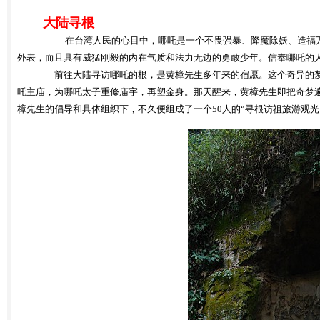
大陆寻根
在台湾人民的心目中，哪吒是一个不畏强暴、降魔除妖、造福
外表，而且具有威猛刚毅的内在气质和法力无边的勇敢少年。信奉哪吒的人
前往大陆寻访哪吒的根，是黄樟先生多年来的宿愿。这个奇异的梦，
吒主庙，为哪吒太子重修庙宇，再塑金身。那天醒来，黄樟先生即把奇梦
樟先生的倡导和具体组织下，不久便组成了一个50人的“寻根访祖旅游观