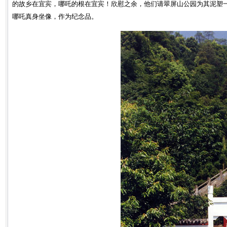
的故乡在宜宾，哪吒的根在宜宾！欣慰之余，他们请翠屏山公园为其泥塑一
哪吒真身坐像，作为纪念品。