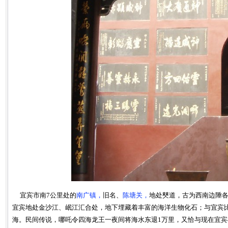
宜宾市南7公里处的
南广镇，
旧名、
陈塘关，
地处僰道，古为西南边陲
宜宾地处金沙江、岷江汇合处，地下埋藏着丰富的海洋生物化石；与宜宾
海。民间传说，哪吒令四海龙王一夜间将海水东退1万里，又恰与现在宜