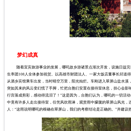
梦幻成真
随着宜宾旅游事业的发展，哪吒故乡游诸景点渐次开发，设施日益完善
生率团108人全体参加祝贺。以高雄市财团法人、一家大饭店董事长邱道
从酒乡宾馆乘车出发，当时晴空万里，阳光灿烂。车刚进入翠屏山盐水溪
突如其来的风云变幻慌了手脚，忙把台胞们安置在接待室休息，担心会影
行宫落成剪彩，感动得流泪了！”这是因为，台胞们认为，哪吒的一切活
中竟有许多人走出接待室，任凭风吹雨淋，观赏雨中朦胧的翠屏山风光，连
人：“这雨说明哪吒的根确在翠屏山，我们的考察结论是正确的。”并建议把