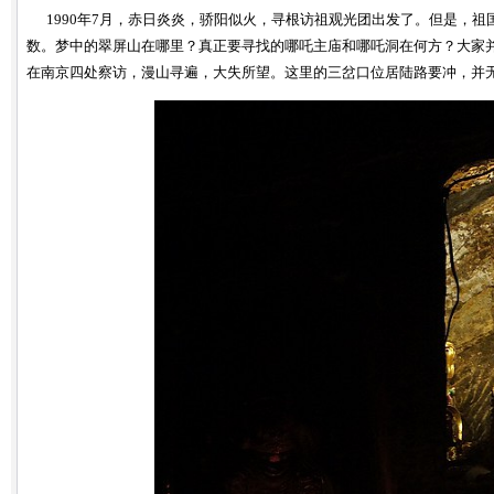
1990年7月，赤日炎炎，骄阳似火，寻根访祖观光团出发了。但是，祖
数。梦中的翠屏山在哪里？真正要寻找的哪吒主庙和哪吒洞在何方？大家并
在南京四处察访，漫山寻遍，大失所望。这里的三岔口位居陆路要冲，并