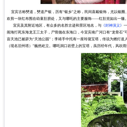
宜宾古称僰道，僰道产银，历有“银乡”之称，民间喜戴银饰，尤以银圈
欢剪一块红布围在幼童肚脐处，又与哪吒的主要服饰——红肚篼如出一辙
宜宾及其附近地区，有众多的名胜古迹和景区地名，与
《封神演义》
闹海打死东海龙王三太子，尸骨抛在东海口，今宜宾南广河口有“龙骨石”
亩天池已被辟为“天池公园”；李靖手中托有一座玲珑宝塔，传说为燃灯道
（现名旧州塔）”巍然屹立。哪吒洞口岩壁上的宝塔，虽历经年代，风吹雨