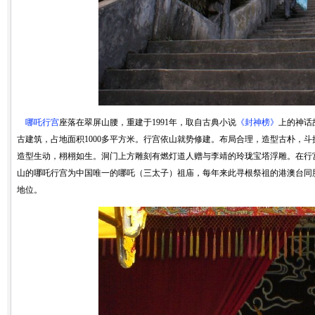
哪吒行宫
座落在翠屏山腰，重建于1991年，取自古典小说
《封神榜》
上的神话
古建筑，占地面积1000多平方米。行宫依山就势修建。布局合理，造型古朴，
造型生动，栩栩如生。洞门上方雕刻有燃灯道人赠与李靖的玲珑宝塔浮雕。在行
山的哪吒行宫为中国唯一的哪吒（三太子）祖庙，每年来此寻根祭祖的港澳台同胞
地位。