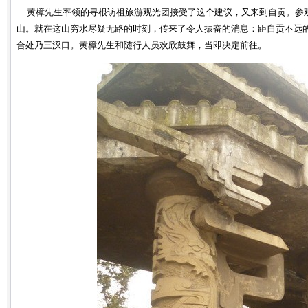
黄樟先生率领的寻根访祖旅游观光团接受了这个建议，又来到自贡。参观
山。就在这山穷水尽疑无路的时刻，传来了令人振奋的消息：距自贡不远
合处乃三汊口。黄樟先生和随行人员欢欣鼓舞，当即决定前往。