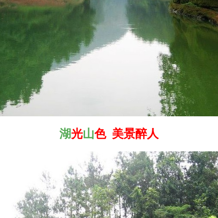
湖
光
山
色 美景醉人