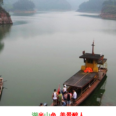
湖
光
山
色 美景醉人