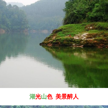
湖
光
山
色 美景醉人