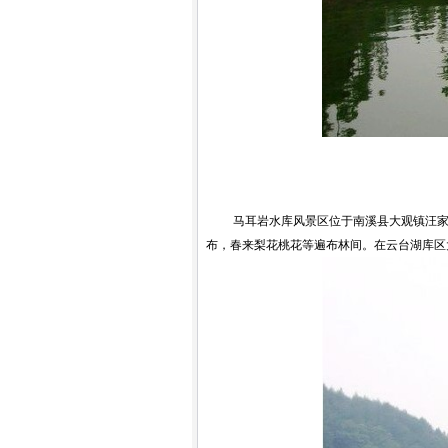
马耳岩水库风景区位于南溪县大观镇汪家乡
布，春来梨花桃花等遍布林间。在云台湖库区