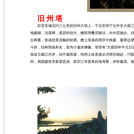
旧 州 塔
距宜宾城北约三公里的旧州大坝上，于北宋崇宁元年至大观三年（11
地建砌，没基脚，底层特别大，檐部用叠涩砌法，向外层挑出。
台两重，形成优美流畅的轮廓。檐上塔身四周开中线窗，窗两边
斗拱，结构简练朴实，室内小龛供佛像。塔壁有“大观四年中元日设水陆
虽耸立岷江河岸，却不施塔基，纯用土砖直接从河卵石砌起，巧
间，我国建筑专家梁思成、莫宗江等曾来此地考察，评价极高。每