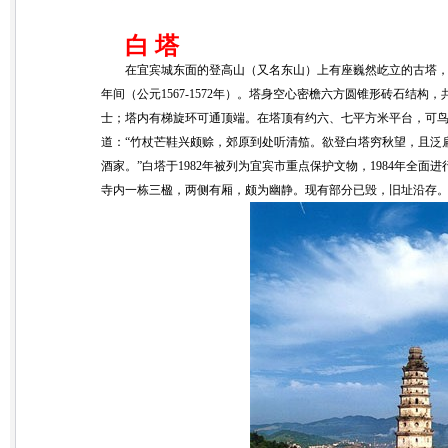
白 塔
在宜宾城东面的登高山（又名东山）上有座巍然屹立的古塔
年间（公元1567-1572年）。塔身空心密檐六方圆锥形砖石结构，共
士；塔内有梯旋环可通顶端。在塔顶有约六、七平方米平台，可
道：“竹杖芒鞋兴颇赊，郊原到处听清笳。欲登白塔穷秋望，且泛
酒家。”白塔于1982年被列为宜宾市重点保护文物，1984年全
寺内一栋三楹，两侧有厢，颇为幽静。现有部分已毁，旧址沿存