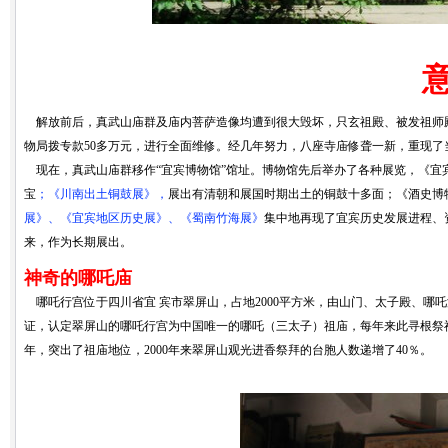
解放前后，真武山庙群及庙内菩萨造像均遭到很大毁坏，只玄祖殿、被发祖师殿
物局拨专款50多万元，进行全面维修。经几年努力，八座寺庙修聋一新，重现
现在，真武山庙群移作“宜宾博物馆”馆址。博物馆先后举办了各种展览，《宜
宝
；《川南出土铜鼓展》，
展出有清朝和展国时期出土的铜鼓十多面；《酒史博
展》、《宜宾地区历史展》、《蜀南竹海展》
集中地再现了宜宾历史发展进程、
来，作为长期展出。
神奇的哪吒庙
哪吒行宫位于四川省宜 宾市翠屏山，占地2000平方米，由山门、太子殿、哪
证，认定翠屏山的哪吒行宫为中国唯一的哪吒（三太子）祖庙，每年来此寻根祭祖
年，突出了祖庙地位，2000年来翠屏山观光进香祭拜的台胞人数递增了40％。