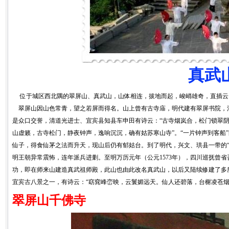
真武
位于城区西北隅的翠屏山、真武山，山体相连，拔地而起，峻峭雄奇，直插云
翠屏山因山色常青，望之若屏而得名。山上曾有古寺庙，明代建有翠屏书院，清
是众口交誉，清道光进士、宜宾县知县车申田有诗云：“古寺烟岚合，松门锁翠
山虚籁，古寺松门，静夜钟声，逸响沉沉，确有姑苏寒山寺”。“一片钟声到客船
仙子，得食仙茅之法而升天，现山后仍有郁姑台。到了明代，兴文、珙县一带的“
明王朝异常震怖，连年派兵进剿。至明万历元年（公元1573年），四川巡抚曾
功，即在师来山建造真武祖师殿，此山也由此改名真武山，以后又陆续修建了多
宜宾古八景之一，有诗云：“窈窕峰峦映，云鬟媚远天。仙人还碧落，台榭凌苍烟
翠屏山千佛寺