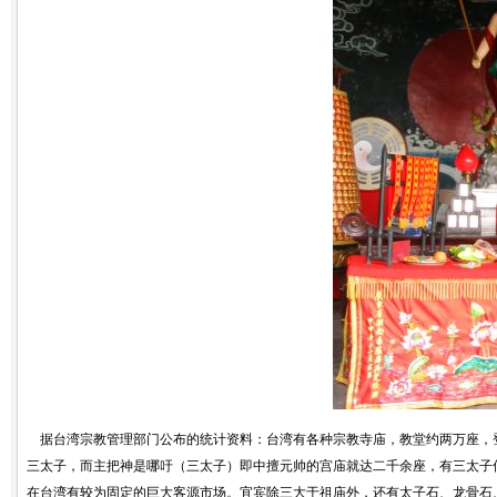
据台湾宗教管理部门公布的统计资料：台湾有各种宗教寺庙，教堂约两万座，登记有
三太子，而主把神是哪吁（三太子）即中擅元帅的宫庙就达二千余座，有三太子信徒
在台湾有较为固定的巨大客源市场。宜宾除三大于祖庙外，还有太子石、龙骨石