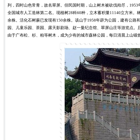
列，四时山色常青，故名翠屏。但民国时期，山上树木被砍伐殆尽，1953年
全国城市人工造林第二名。现植树28科60种，立木蓄积量11140立方米。林
余株。活化石树蕨已发现有150余株。该山于1958年辟为公园，建有公
园、儿童乐园、茶园、露天影剧场、赵一曼纪念馆、翠屏山庄等游览点。且
由于广布松、杉、柏等树木，成为少有的城市森林公园，每日清晨上山锻炼