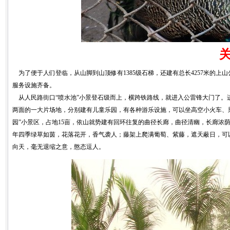
为了便于人们登临，从山脚到山顶修有1385级石梯，还建有总长4257米的
服务设施齐备。
从人民路街口“喷水池”小景登石级而上，横跨铁路线，就进入公雷锋大门了。
两面的一大片场地，分别建有儿童乐园，有各种游乐设施，可以坐高空小火车、
园”小景区，占地15亩，依山就势建有回环往复的曲径长廊，曲径清幽，长廊浓
年四季绿草如茵，花落花开，香气袭人；藤架上爬满葡萄、紫藤，遮天蔽日，可
向天，毫无退缩之意，憨态逗人。