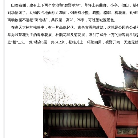
山腰右侧，建有上下两个水池和“碧野草坪”。草坪上有曲廊、小亭、假山，塑
到动物园了。动物园占地面积近20亩，饲养有小熊、狗熊、骆驼、梅花鹿、孔雀
离动物园不远是“蜀南楼”，共四层，高28、26米，可眺望城区景色。
在参天大树的掩映中，有一片高低起伏、古色古香的建筑，这就是公园办公处
举办以茶花为主的春季花展、杜鹃花展及菊花展，吸引了成千上万的游客前往观
览”楼“三江一览”楼高6层，共34.2米，登临其上，环顾四周，视野开阔，无遮