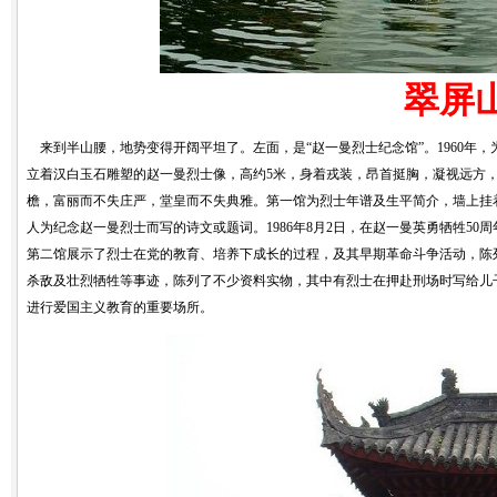
翠屏
来到半山腰，地势变得开阔平坦了。左面，是“赵一曼烈士纪念馆”。1960年
立着汉白玉石雕塑的赵一曼烈士像，高约5米，身着戎装，昂首挺胸，凝视远方，
檐，富丽而不失庄严，堂皇而不失典雅。第一馆为烈士年谱及生平简介，墙上挂
人为纪念赵一曼烈士而写的诗文或题词。1986年8月2日，在赵一曼英勇牺牲5
第二馆展示了烈士在党的教育、培养下成长的过程，及其早期革命斗争活动，陈
杀敌及壮烈牺牲等事迹，陈列了不少资料实物，其中有烈士在押赴刑场时写给儿
进行爱国主义教育的重要场所。