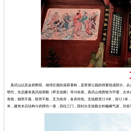
真武山以其金碧辉煌、雄伟壮观的庙群著称，是翠屏公园的得要组成部分。从山
明代，先后建有真武祖师殿（即玄祖殿）等10余座。真武山地势较为平缓，古
有致，独而不孤，联而不散，互为依存，各具特色。玄祖殿宽12.6米，深12.
米，建有木石结构斗拱牌坊一座，四往三门，陪衬出玄祖殿古朴巍峨气派，坊前