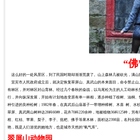
“佛
这么好的一处风景区，到了民国时期却渐渐荒废了。山上森林几被砍光，满山
宜宾市人民政府成立后，就决定恢复翠屏山、真武山的本来面目，命令禁止山上
有林区，并对林区封山育林。经过几个春秋的奋战，以马尾松为主的人工幼林长势
行，并向纵深发展，开始有计划地改变原有单一林相，逐步种植了桉树、油桐、竹类
种引进的良种松树；1982年春，在真武后山庙基子一带增种樟树、木喜 树、水
翠屏、真武两山树种达28科60种，花卉70科220余种，地被植物36科125种
柑、红桔、苹果、梨子、李子、批杷、佛手等果木林，面积达2398亩，名列全
艳，既是人们游览的她地方，也是城市天然的“氧气库”。
翠屏山动物园